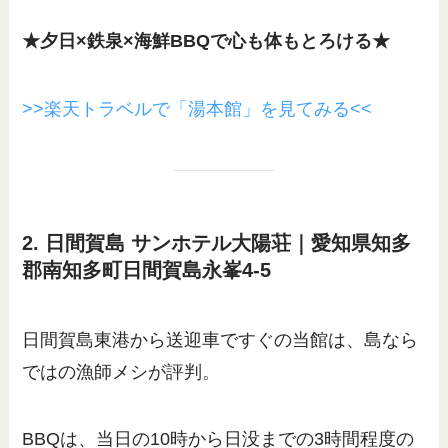
★夕日×鉄泉×海鮮BBQで心も体もとろける★
>>楽天トラベルで「湯本館」を見てみる<<
2. 日間賀島 サンホテル大陽荘｜愛知県知多
郡南知多町日間賀島永峯4-5
日間賀島東港から送迎車ですぐの当館は、島なら
ではの漁師メシが評判。
BBQは、当日の10時から日没までの3時間程度の