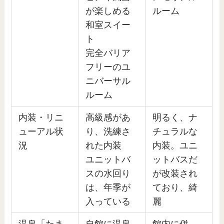
が楽しめる
ルーム
和室スイー
ト
完全バリア
フリーのユ
ニバーサル
ルーム
内装・リニ
高級感があ
明るく、ナ
ューアル状
り、洗練さ
チュラルな
況
れた内装
内装。ユニ
ユニットバ
ットバスだ
スの水回り
が改装され
は、年季が
ており、綺
入っている
麗
温泉「たま
自館に温泉
館内に併