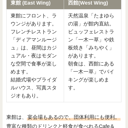
東館 (East Wing)
西館(West Wing)
東館にフロント、ラ
天然温泉「たまゆら
ウンジがあります。
の湯」が館内直結。
フレンチレストラン
ビュッフェレストラ
「ディアマンルージ
ン「一木一草」や鉄
ュ」は、昼間はカジ
板焼き「みちやく」
ュアル・夜はモダン
があります。
な空間で食事が楽し
朝食は、西館にある
めます。
「一木一草」でバイ
結婚式場やブライダ
キングが楽しめま
ルハウス、写真スタ
す。
ジオもあり。
東館は、
宴会場もあるので、団体利用にも便利。
豊富な種類のドリンクと軽食が食べれるCafe＆