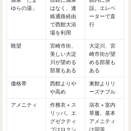
ゆらの湯」
はなく、連
設。エレベ
絡通路経由
ーターで直
で西館大浴
行
場を利用
眺望
宮崎市街、
大淀川、宮
美しい大淀
崎市街が望
川が望める
める部屋も
部屋もある
ある
価格帯
西館よりや
東館よりリ
や高め
ーズナブル
アメニティ
作務衣＋ス
浴衣＋室内
リッパ。エ
草履。基本
グゼクティ
アメニティ
ブはロクシ
は同等