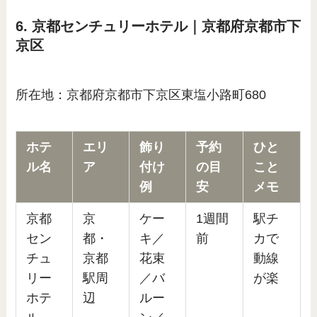
6. 京都センチュリーホテル｜京都府京都市下
京区
所在地：京都府京都市下京区東塩小路町680
ホテ
エリ
飾り
予約
ひと
ル名
ア
付け
の目
こと
例
安
メモ
京都
京
ケー
1週間
駅チ
セン
都・
キ／
前
カで
チュ
京都
花束
動線
リー
駅周
／バ
が楽
ホテ
辺
ルー