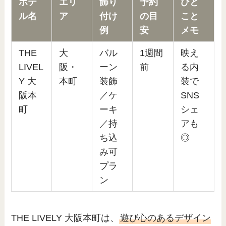
ホテ
エリ
飾り
予約
ひと
ル名
ア
付け
の目
こと
例
安
メモ
THE
大
バル
1週間
映え
LIVEL
阪・
ーン
前
る内
Y 大
本町
装飾
装で
阪本
／ケ
SNS
町
ーキ
シェ
／持
アも
ち込
◎
み可
プラ
ン
THE LIVELY 大阪本町は、
遊び心のあるデザイン