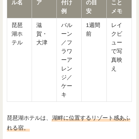
ル名
ア
付け
の
目
こと
例
安
メモ
琵琶
滋
バル
1週間
レイ
湖ホ
賀・
ーン
前
クビ
テル
大津
／フ
ュー
ラワ
で写
ーア
真映
レン
え
ジ／
ケー
キ
琵琶湖ホテルは、
湖畔に位置するリゾート感あふ
れる宿。