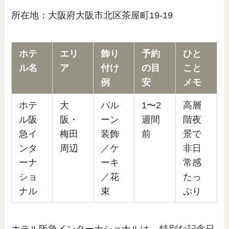
所在地：大阪府大阪市北区茶屋町19-19
ホテ
エリ
飾り
予約
ひと
ル名
ア
付け
の目
こと
例
安
メモ
ホテ
大
バル
1〜2
高層
ル阪
阪・
ーン
週間
階夜
急イ
梅田
装飾
前
景で
ンタ
周辺
／ケ
非日
ーナ
ーキ
常感
ショ
／花
たっ
ナル
束
ぷり