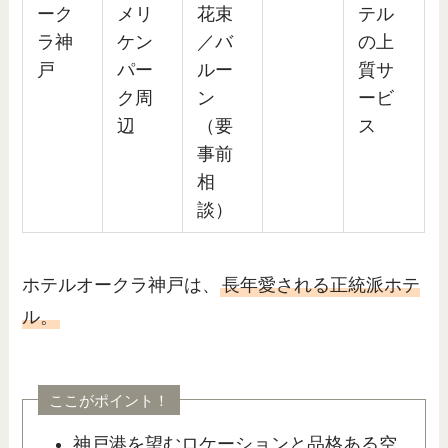
ーク
メリ
花束
テル
ラ神
ケン
／バ
の上
戸
パー
ルー
質サ
ク周
ン
ービ
辺
（要
ス
事前
相
談）
ホテルオークラ神戸は、
長年愛される正統派ホテ
ル。
ここがポイント！
神戸港を望むロケーションと品格ある空