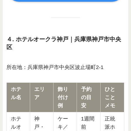
４. ホテルオークラ神戸｜兵庫県神戸市中央
区
所在地：兵庫県神戸市中央区波止場町2-1
ホテ
エリ
飾り
予約
ひと
ル名
ア
付け
の
目
こと
例
安
メモ
ホテ
神
ケー
1週間
正統
ルオ
戸・
キ／
前
派ホ