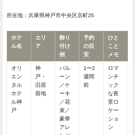
所在地：兵庫県神戸市中央区京町25
ホテ
エリ
飾り
予約
ひと
ル名
ア
付け
の目
こと
例
安
メモ
オリ
神
バル
1〜2
ロマ
エン
戸・
ーン
週間
ンチ
タル
旧居
／ケ
前
ック
ホテ
留地
ーキ
な夜
ル神
／花
景ロ
戸
束／
ケー
豪華
ショ
アレ
ン